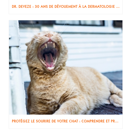
DR. DEVEZE : 30 ANS DE DÉVOUEMENT À LA DERMATOLOGIE VÉTÉRINAIRE À AIX-EN-PROVENCE ET SA RÉGION
PROTÉGEZ LE SOURIRE DE VOTRE CHAT : COMPRENDRE ET PRÉVENIR LA CARIE DENTAIRE 🐱😁