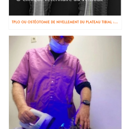
TPLO OU OSTÉOTOMIE DE NIVELLEMENT DU PLATEAU TIBIAL : UNE PRISE EN CHARGE DE LA RUPTURE DU LIGAMENT CROISÉ ANTÉRIEUR DU GENOU